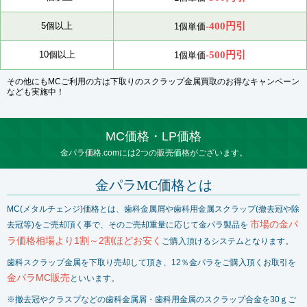
-400円引
5個以上
1個単価
-500円引
10個以上
1個単価
その他にもMCご利用の方は下取りのスクラップ金属買取のお得なキャンペーン
なども実施中！
MC価格・LP価格
金パラ価格.comには2つの販売価格がございます。
金パラMC価格とは
MC(メタルチェンジ)価格とは、歯科金属屑や歯科用金属スクラップ(撤去冠や除
市場の金パ
去冠等)をご売却頂く事で、そのご売却重量に応じて金パラ製品を
ラ価格相場より1割～2割ほどお安く
ご購入頂けるシステムとなります。
歯科スクラップ金属を下取り売却して頂き、12％金パラをご購入頂くお取引を
金パラMC販売
といいます。
※撤去冠やクラスプなどの歯科金属屑・歯科用金属のスクラップ合金を30ｇご