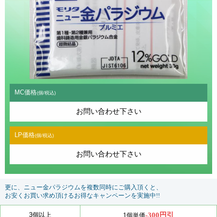
MC価格
(個/税込)
お問い合わせ下さい
LP価格
(個/税込)
お問い合わせ下さい
更に、ニュー金パラジウムを複数同時にご購入頂くと、
お安くお買い求め頂けるお得なキャンペーンを実施中!!
-300円引
3個以上
1個単価