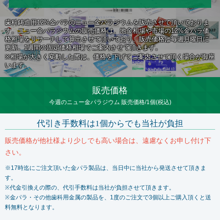
歯科鋳造用12%金パラのニュー金パラジウムを販売させて頂いておりま
す。ニュー金パラジウムの販売価格は、地金相場や市場の12%金パラ価
格相場をリサーチして算出させて頂いており、販売価格は毎週月曜日に
更新。1週間の固定価格相場でご案内させて頂きます。
※相場が大きく変動した際は、価格を下げてご案内させて頂く場合が御座
います。
販売価格
今週のニュー金パラジウム 販売価格/1個(税込)
代引き手数料は1個からでも当社が負担
販売価格が他社様より少しでも高い場合は、遠慮なくお申し付け下
さい。
※17時迄にご注文頂いた金パラ製品は、当日中に当社から発送させて頂きま
す。
※代金引換えの際の、代引手数料は当社が負担させて頂きます。
※金パラ・その他歯科用金属の製品を、1度のご注文で3個以上ご購入頂くと送
料無料となります。