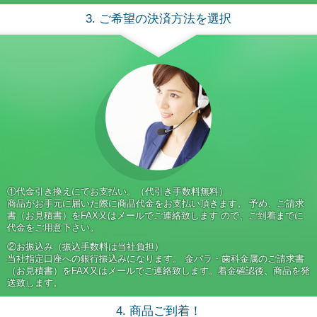
3. ご希望の決済方法を選択
①代金引き換えにてお支払い。（代引き手数料無料）
商品がお手元に届いた際に商品代金をお支払い頂きます。 予め、ご請求
書（お見積書）をFAX又はメールでご連絡致します ので、ご到着までに
代金をご用意下さい。
②お振込み（振込手数料は当社負担）
当社指定口座への銀行振込みになります。 金パラ・歯科金属のご請求書
（お見積書）をFAX又はメールでご連絡致します。着金確認後、商品を発
送致します。
4. 商品ご到着！