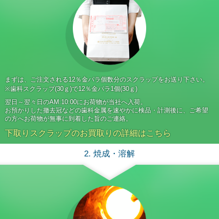
まずは、ご注文される12％金パラ個数分のスクラップをお送り下さい。
※歯科スクラップ(30ｇ)で12％金パラ1個(30ｇ)
翌日～翌々日のAM:10:00にお荷物が当社へ入荷。
お預かりした撤去冠などの歯科金属を速やかに検品・計測後に、ご希望
の方へお荷物が無事に到着した旨のご連絡。
下取りスクラップのお買取りの詳細はこちら
2. 焼成・溶解