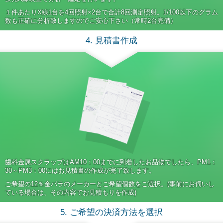
１件あたりX線1台を4回照射×2台で合計8回測定照射。1/100以下のグラム
数も正確に分析致しますのでご安心下さい（常時2台完備）
4. 見積書作成
歯科金属スクラップはAM10：00までに到着したお品物でしたら、PM1：
30～PM3：00にはお見積書の作成が完了致します。
ご希望の12％金パラのメーカーとご希望個数をご選択。(事前にお伺いし
ている場合は、その内容でお見積もりを作成)
5. ご希望の決済方法を選択