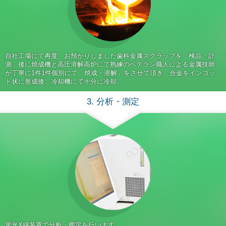
自社工場にて再度、お預かりしました歯科金属スクラップを「検品・計
測」後に焼成機と高圧溶解高炉にて熟練のベテラン職人による金属技師
が丁寧に1件1件個別にて「焼成・溶解」をさせて頂き、合金をインゴッ
ト状に形成後、冷却機にて十分に冷却。
3. 分析・測定
蛍光X線装置で分析・鑑定を行います。