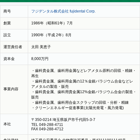
商号
フジデンタル株式会社 fujidental Corp.
創業
1986年（昭和61年）7月
設立
1990年（平成 2年）8月
運営責任者
太田 美恵子
資本金
8,000万円
・歯科貴金属、歯科用金属などレアメタル原料の回収・精錬・
再生
・歯科貴金属、歯科用金属の12％金銀パラジウム合金などレ
アメタルの製造・販売
事業内容
・歯科貴金属、歯科用貴金属12%金銀パラジウム合金の製造・
販売
・歯科貴金属、歯科用合金スクラップの回収・分析・精錬
・クリーンエネルギー促進事業(太陽光発電・風力発電)
〒350-0214 埼玉県坂戸市千代田5-3-7
本社
TEL 049-288-4711
FAX 049-288-4712